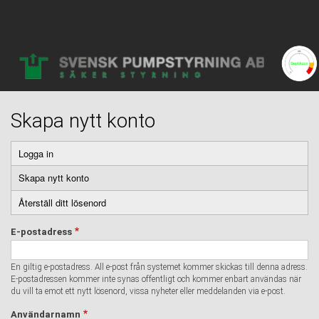
Hoppa
till
huvudinnehåll
User
account
menu
Skapa nytt konto
Logga in
Primära
Skapa nytt konto
(aktiv
flikar
flik)
Återställ ditt lösenord
E-postadress
En giltig e-postadress. All e-post från systemet kommer skickas till denna adress.
E-postadressen kommer inte synas offentligt och kommer enbart användas när
du vill ta emot ett nytt lösenord, vissa nyheter eller meddelanden via e-post.
Användarnamn