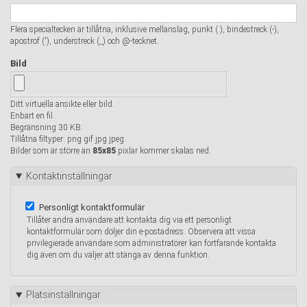
Flera specialtecken är tillåtna, inklusive mellanslag, punkt (.), bindestreck (-),
apostrof ('), understreck (_) och @-tecknet.
Bild
Ditt virtuella ansikte eller bild.
Enbart en fil.
Begränsning 30 KB.
Tillåtna filtyper: png gif jpg jpeg.
Bilder som är större än
85x85
pixlar kommer skalas ned.
Kontaktinställningar
Personligt kontaktformulär
Tillåter andra användare att kontakta dig via ett personligt
kontaktformulär som döljer din e-postadress. Observera att vissa
privilegierade användare som administratörer kan fortfarande kontakta
dig även om du väljer att stänga av denna funktion.
Platsinställningar